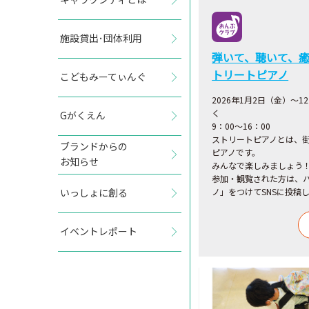
施設貸出･団体利用
弾いて、聴いて、癒
トリートピアノ
こどもみーてぃんぐ
2026年1月2日（金）～
く
Gがくえん
9：00～16：00
ストリートピアノとは、
ブランドからの
ピアノです。
お知らせ
みんなで楽しみましょう
参加・観覧された方は、
いっしょに創る
ノ」をつけてSNSに投稿
イベントレポート