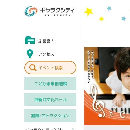
施設案内
アクセス
イベント検索
こども
未来創造館
西新井
文化ホール
施設･
アトラクション
ギャラクシティとは