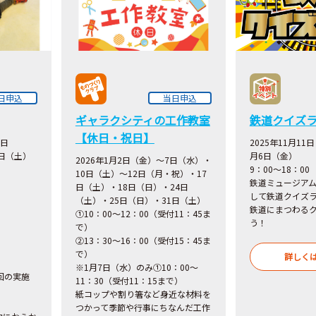
日申込
当日申込
ギャラクシティの工作教室
鉄道クイズ
【休日・祝日】
2日
2025年11月11
1日（土）
月6日（金）
2026年1月2日（金）～7日（水）・
9：00～18：00
10日（土）～12日（月・祝）・17
鉄道ミュージア
日（土）・18日（日）・24日
して鉄道クイズ
（土）・25日（日）・31日（土）
鉄道にまつわる
①10：00～12：00（受付11：45ま
う！
で）
②13：30～16：00（受付15：45ま
で）
詳しく
※1月7日（水）のみ①10：00～
回の実施
11：30（受付11：15まで）
紙コップや割り箸など身近な材料を
つかって季節や行事にちなんだ工作