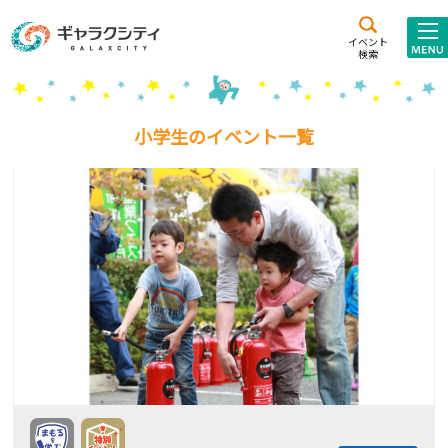
アクセス
施設案内
イベント
検索
こども
西新井
施設･
未来創造館
文化ホール
アトラクション
小学生のイベント一覧
ギャラクシティとは
施設貸出･団体利用
こどもみーてぃんぐ
Gがくえん
ブランドからの
お知らせ
いっしょに創る
イベントレポート