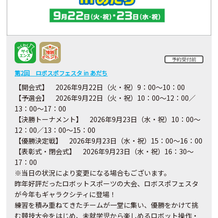
予約受付前
第2回 ロボスポフェスタ in あだち
【開会式】
2026
年9月
22
日（火・祝）
9
：
00
～
10
：
00
【予選会】
2026
年9月
22
日（火・祝）
10
：
00
～
12
：
00
／
13
：
00
～
17
：
00
【決勝トーナメント】
2026
年9月
23
日（水・祝）
10
：
00
～
12
：
00
／
13
：
00
～
15
：
00
【優勝決定戦】
2026
年9月
23
日（水・祝）
15
：
00
～
16
：
00
【表彰式・閉会式】
2026
年9月
23
日（水・祝）
16
：
30
～
17
：
00
※
当日の状況により変更になる場合もございます。
昨年好評だったロボットスポーツの大会、ロボスポフェスタ
が今年もギャラクシティに登場！
練習を積み重ねてきたチームが一堂に集い、優勝をかけて挑
む競技大会をはじめ、未就学児から楽しめるロボット操作・