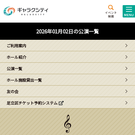
アクセス
施設案内
イベント
検索
こども
西新井
施設･
2026年01月02日の公演一覧
未来創造館
文化ホール
アトラクション
ご利用案内
ギャラクシティとは
ホール紹介
施設貸出･団体利用
公演一覧
こどもみーてぃんぐ
ホール施設貸出一覧
Gがくえん
友の会
足立区チケット予約システム
ブランドからの
お知らせ
いっしょに創る
イベントレポート