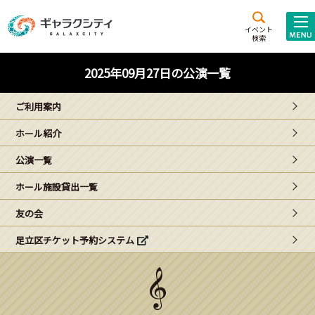
アクセス
施設案内
イベント
検索
こども
西新井
施設･
2025年09月27日の公演一覧
未来創造館
文化ホール
アトラクション
ご利用案内
ギャラクシティとは
ホール紹介
施設貸出･団体利用
公演一覧
こどもみーてぃんぐ
ホール施設貸出一覧
Gがくえん
友の会
足立区チケット予約システム
ブランドからの
お知らせ
いっしょに創る
イベントレポート