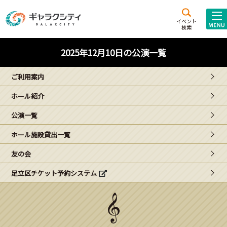
アクセス
施設案内
イベント
検索
こども
西新井
施設･
2025年12月10日の公演一覧
未来創造館
文化ホール
アトラクション
ご利用案内
ギャラクシティとは
ホール紹介
施設貸出･団体利用
公演一覧
こどもみーてぃんぐ
ホール施設貸出一覧
Gがくえん
友の会
足立区チケット予約システム
ブランドからの
お知らせ
いっしょに創る
イベントレポート