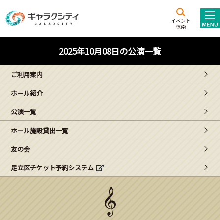
アクセス
施設案内
イベント
検索
こども
西新井
施設･
2025年10月08日の公演一覧
未来創造館
文化ホール
アトラクション
ご利用案内
ギャラクシティとは
ホール紹介
施設貸出･団体利用
公演一覧
こどもみーてぃんぐ
ホール施設貸出一覧
Gがくえん
友の会
足立区チケット予約システム
ブランドからの
お知らせ
いっしょに創る
イベントレポート