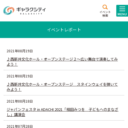
アクセス
施設案内
イベント
検索
こども
西新井
施設･
イベントレポート
未来創造館
文化ホール
アトラクション
ギャラクシティとは
2021年08月19日
施設貸出･団体利用
♪西新井文化ホール・オープンステージ２～広い舞台で演奏してみ
よう！
こどもみーてぃんぐ
2021年08月19日
♪西新井文化ホール・オープンステージ スタインウェイを弾いて
Gがくえん
みよう！
ブランドからの
お知らせ
2021年08月18日
ジャパンフェスタ in ADACHI 2021「相田みつを 子どもへのまなざ
いっしょに創る
し」講演会
イベントレポート
2021年07月28日