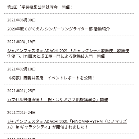
第1回「学習投影公開試写会」開催！
2021年06月30日
2020年度 Gがくえん シンガーソングライター部 活動紹介
2021年03月19日
ジャパンフェスタ in ADACHI 2021 「ギャラクシティ歌舞伎 歌舞伎
俳優 市川九團次と成田屋一門による歌舞伎入門」開催
2021年02月18日
《初春》西新井寄席 イベントレポートを公開！
2021年01月25日
カプセル帰還直後！「祝・はやぶさ２凱旋講演会」開催
2021年01月24日
ジャパンフェスタ in ADACHI 2021「HINOMARHYTHM（ヒノマリズ
ム） in ギャラクシティ」が開催されました！