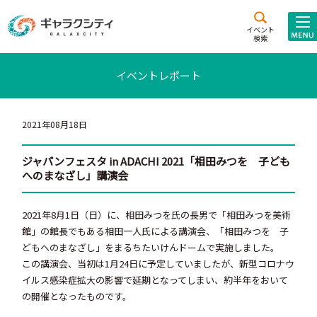
アクセス
施設案内
イベント
検索
こども
西新井
施設･
イベントレポート
未来創造館
文化ホール
アトラクション
ギャラクシティとは
2021年08月18日
施設貸出･団体利用
ジャパンフェスタ in ADACHI 2021「相田みつを 子ども
へのまなざし」講演会
こどもみーてぃんぐ
Gがくえん
2021年8月1日（日）に、相田みつを氏の長男で「相田みつを美術
館」の館長でもある相田一人氏による講演会、「相田みつを 子
ブランドからの
お知らせ
どもへのまなざし」をまるちたいけんドームで実施しました。
この講演会、当初は1月24日に予定していましたが、新型コロナウ
いっしょに創る
イルス感染症拡大の影響で延期となってしまい、約半年をおいて
の開催となったものです。
イベントレポート