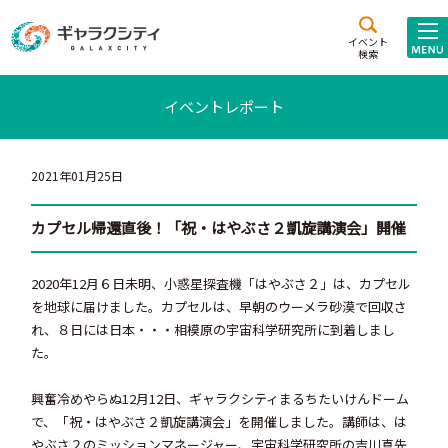
アクセス
施設案内
イベント
検索
こども
西新井
施設･
イベントレポート
未来創造館
文化ホール
アトラクション
ギャラクシティとは
2021年01月25日
施設貸出･団体利用
カプセル帰還直後！「祝・はやぶさ２凱旋講演会」開催
こどもみーてぃんぐ
2020年12月６日未明、小惑星探査機「はやぶさ２」は、カプセル
Gがくえん
を地球に届けました。カプセルは、早朝のウーメラ砂漠で回収さ
れ、８日には日本・・・相模原の宇宙科学研究所に到着しまし
ブランドからの
お知らせ
た。
いっしょに創る
興奮冷めやらぬ12月12日、ギャラクシティまるちたいけんドーム
で、「祝・はやぶさ２凱旋講演会」を開催しました。講師は、は
イベントレポート
やぶさ２のミッションマネージャー、宇宙科学研究所の吉川真先