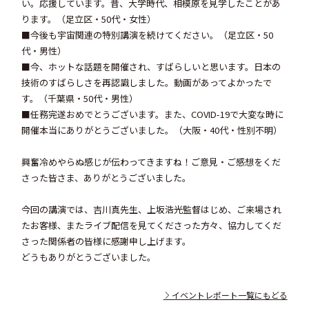
い。応援しています。昔、大学時代、相模原を見学したことがあ
ります。（足立区・50代・女性）
■今後も宇宙関連の特別講演を続けてください。（足立区・50
代・男性）
■今、ホットな話題を開催され、すばらしいと思います。日本の
技術のすばらしさを再認識しました。動画があってよかったで
す。（千葉県・50代・男性）
■任務完遂おめでとうございます。また、COVID-19で大変な時に
開催本当にありがとうございました。（大阪・40代・性別不明）
興奮冷めやらぬ感じが伝わってきますね！ご意見・ご感想をくだ
さった皆さま、ありがとうございました。
今回の講演では、吉川真先生、上坂浩光監督はじめ、ご来場され
たお客様、またライブ配信を見てくださった方々、協力してくだ
さった関係者の皆様に感謝申し上げます。
どうもありがとうございました。
イベントレポート一覧にもどる