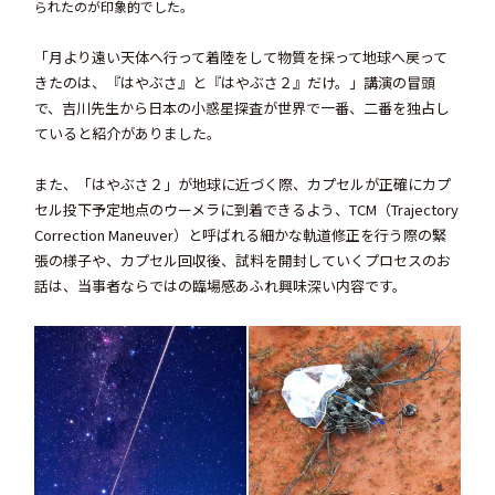
られたのが印象的でした。
「月より遠い天体へ行って着陸をして物質を採って地球へ戻って
きたのは、『はやぶさ』と『はやぶさ２』だけ。」講演の冒頭
で、吉川先生から日本の小惑星探査が世界で一番、二番を独占し
ていると紹介がありました。
また、「はやぶさ２」が地球に近づく際、カプセルが正確にカプ
セル投下予定地点のウーメラに到着できるよう、TCM（Trajectory
Correction Maneuver）と呼ばれる細かな軌道修正を行う際の緊
張の様子や、カプセル回収後、試料を開封していくプロセスのお
話は、当事者ならではの臨場感あふれ興味深い内容です。