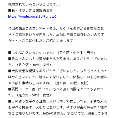
視聴されているということです。）
■祝・はやぶさ２凱旋講演会
https://youtu.be/zf1t4Rqhqw0
今回の講演会のアンケートでは、たくさんの方から貴重なご意
見・ご感想をいただきました。本当は全部ご紹介したいのです
が・・・ここに少しだけご紹介いたします！
■はやぶさ２かっこいいです。（足立区・小学生・男性）
■みなさんのお力で夢がまた広がります。ありがとうございまし
た。（足立区・40代・女性）
■大変貴重な講演をありがとうございました。よりもっともっと
はやぶさ２のこと、知りたくなりました。体験している方の話は
やっぱり素晴らしいですね。（足立区・40代・女性）
■質問コーナー面白かった。もっと長く時間をとってもよかっ
た。（足立区・50代・女性）
■このような学べる企画、大いにやって欲しいです。子供も大人
も学べる機会は、大切だと思います。やはり宇宙の神秘早く様々
なこと知りたいです。JAXAの皆さん、すごいです。頑張って下さ