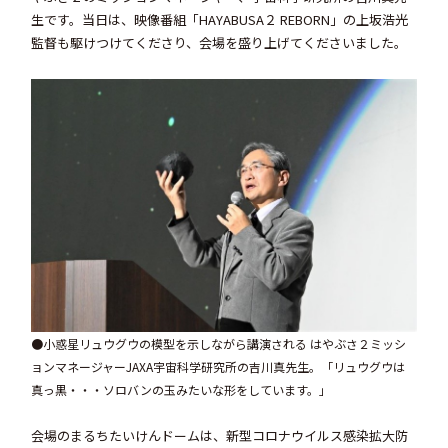
生です。当日は、映像番組「HAYABUSA２ REBORN」の上坂浩光
監督も駆けつけてくださり、会場を盛り上げてくださいました。
●小惑星リュウグウの模型を示しながら講演される はやぶさ２ミッシ
ョンマネージャーJAXA宇宙科学研究所の吉川真先生。「リュウグウは
真っ黒・・・ソロバンの玉みたいな形をしています。」
会場のまるちたいけんドームは、新型コロナウイルス感染拡大防