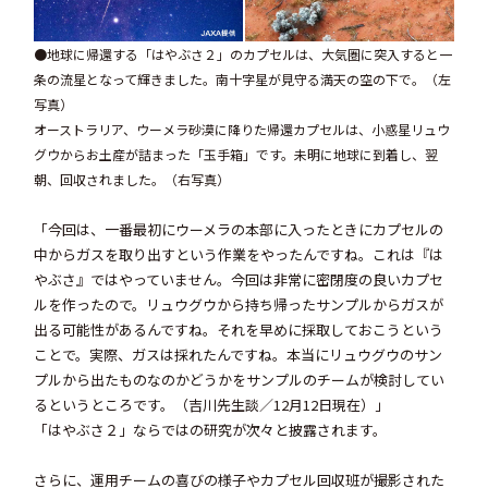
●地球に帰還する「はやぶさ２」のカプセルは、大気圏に突入すると一
条の流星となって輝きました。南十字星が見守る満天の空の下で。（左
写真）
オーストラリア、ウーメラ砂漠に降りた帰還カプセルは、小惑星リュウ
グウからお土産が詰まった「玉手箱」です。未明に地球に到着し、翌
朝、回収されました。（右写真）
「今回は、一番最初にウーメラの本部に入ったときにカプセルの
中からガスを取り出すという作業をやったんですね。これは『は
やぶさ』ではやっていません。今回は非常に密閉度の良いカプセ
ルを作ったので。リュウグウから持ち帰ったサンプルからガスが
出る可能性があるんですね。それを早めに採取しておこうという
ことで。実際、ガスは採れたんですね。本当にリュウグウのサン
プルから出たものなのかどうかをサンプルのチームが検討してい
るというところです。（吉川先生談／12月12日現在）」
「はやぶさ２」ならではの研究が次々と披露されます。
さらに、運用チームの喜びの様子やカプセル回収班が撮影された