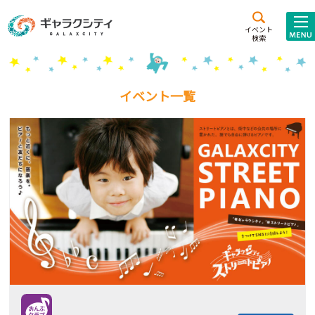
アクセス
施設案内
イベント
検索
こども
西新井
施設･
未来創造館
文化ホール
アトラクション
イベント一覧
ギャラクシティとは
施設貸出･団体利用
こどもみーてぃんぐ
Gがくえん
ブランドからの
お知らせ
いっしょに創る
イベントレポート