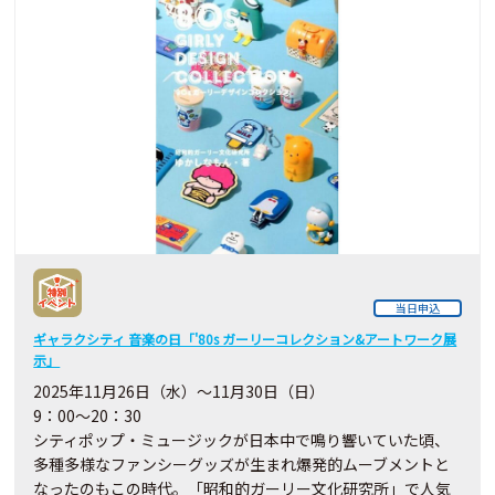
当日申込
ギャラクシティ 音楽の日「'80s ガーリーコレクション&アートワーク展
示」
2025年11月26日（水）～11月30日（日）
9：00～20：30
シティポップ・ミュージックが日本中で鳴り響いていた頃、
多種多様なファンシーグッズが生まれ爆発的ムーブメントと
なったのもこの時代。「昭和的ガーリー文化研究所」で人気