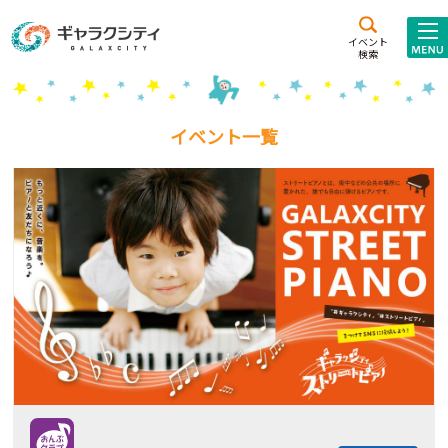
アクセス
施設案内
イベント
検索
こども
西新井
施設･
未来創造館
文化ホール
アトラクション
イベント一覧
ギャラクシティとは
施設貸出･団体利用
こどもみーてぃんぐ
Gがくえん
ブランドからの
お知らせ
いっしょに創る
イベントレポート