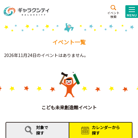
アクセス
施設案内
イベント
検索
こども
西新井
施設･
未来創造館
文化ホール
アトラクション
イベント一覧
ギャラクシティとは
2026年11月24日のイベントはありません。
施設貸出･団体利用
こどもみーてぃんぐ
Gがくえん
ブランドからの
お知らせ
こども未来創造館イベント
いっしょに創る
対象で
カレンダーから
探す
探す
イベントレポート