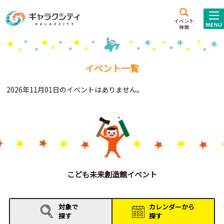
アクセス
施設案内
イベント
検索
こども
西新井
施設･
未来創造館
文化ホール
アトラクション
イベント一覧
ギャラクシティとは
2026年11月01日のイベントはありません。
施設貸出･団体利用
こどもみーてぃんぐ
Gがくえん
ブランドからの
お知らせ
こども未来創造館イベント
いっしょに創る
対象で
カレンダーから
探す
探す
イベントレポート