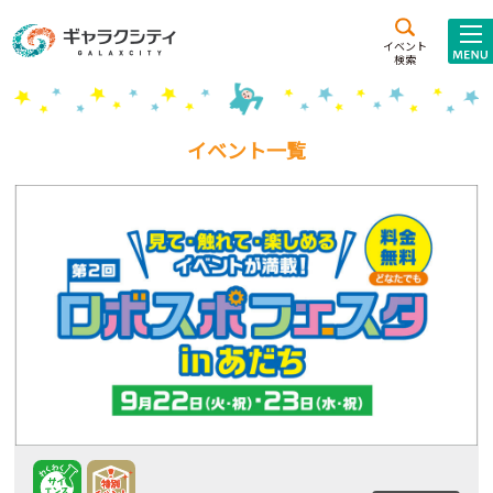
アクセス
施設案内
イベント
検索
こども
西新井
施設･
未来創造館
文化ホール
アトラクション
イベント一覧
ギャラクシティとは
施設貸出･団体利用
こどもみーてぃんぐ
Gがくえん
ブランドからの
お知らせ
いっしょに創る
イベントレポート