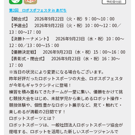
予約受付前
第2回 ロボスポフェスタ in あだち
【開会式】
2026
年9月
22
日（火・祝）
9
：
00
～
10
：
00
【予選会】
2026
年9月
22
日（火・祝）
10
：
00
～
12
：
00
／
13
：
00
～
17
：
00
【決勝トーナメント】
2026
年9月
23
日（水・祝）
10
：
00
～
12
：
00
／
13
：
00
～
15
：
00
【優勝決定戦】
2026
年9月
23
日（水・祝）
15
：
00
～
16
：
00
【表彰式・閉会式】
2026
年9月
23
日（水・祝）
16
：
30
～
17
：
00
※
当日の状況により変更になる場合もございます。
昨年好評だったロボットスポーツの大会、ロボスポフェスタ
が今年もギャラクシティに登場！
練習を積み重ねてきたチームが一堂に集い、優勝をかけて挑
む競技大会をはじめ、未就学児から楽しめるロボット操作・
競技体験や、個性豊かなロボット展示など、見て・触れて・
楽しめるが満載の2日間です！
ロボットスポーツとは？
ロボットスポーツは、一般社団法人ロボットスポーツ協会が
提唱する、ロボットを活用した新しいスポーツジャンルで