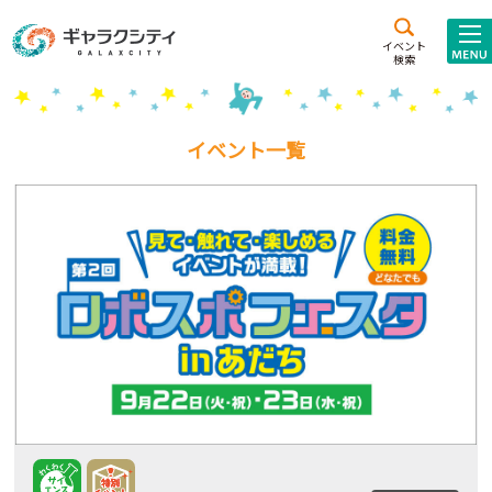
アクセス
施設案内
イベント
検索
こども
西新井
施設･
未来創造館
文化ホール
アトラクション
イベント一覧
ギャラクシティとは
施設貸出･団体利用
こどもみーてぃんぐ
Gがくえん
ブランドからの
お知らせ
いっしょに創る
イベントレポート