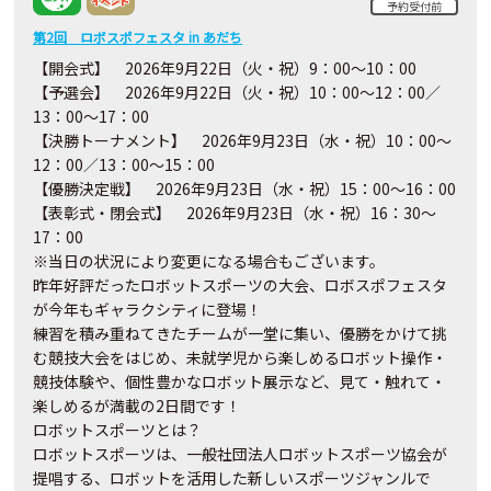
予約受付前
第2回 ロボスポフェスタ in あだち
【開会式】
2026
年9月
22
日（火・祝）
9
：
00
～
10
：
00
【予選会】
2026
年9月
22
日（火・祝）
10
：
00
～
12
：
00
／
13
：
00
～
17
：
00
【決勝トーナメント】
2026
年9月
23
日（水・祝）
10
：
00
～
12
：
00
／
13
：
00
～
15
：
00
【優勝決定戦】
2026
年9月
23
日（水・祝）
15
：
00
～
16
：
00
【表彰式・閉会式】
2026
年9月
23
日（水・祝）
16
：
30
～
17
：
00
※
当日の状況により変更になる場合もございます。
昨年好評だったロボットスポーツの大会、ロボスポフェスタ
が今年もギャラクシティに登場！
練習を積み重ねてきたチームが一堂に集い、優勝をかけて挑
む競技大会をはじめ、未就学児から楽しめるロボット操作・
競技体験や、個性豊かなロボット展示など、見て・触れて・
楽しめるが満載の2日間です！
ロボットスポーツとは？
ロボットスポーツは、一般社団法人ロボットスポーツ協会が
提唱する、ロボットを活用した新しいスポーツジャンルで