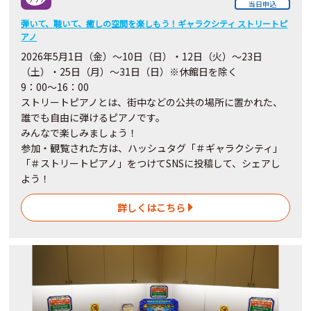
当日申込
弾いて、聴いて、癒しの空間を楽しもう！ギャラクシティ ストリートピ
アノ
2026
年
5
月
1
日（金）～
10
日（日）・
12
日（火）～
23日
（土）・
25
日（月）～
31
日（日）※休館日を除く
9：00～16：00
ストリートピアノとは、街中などの公共の場所に置かれた、
誰でも自由に弾けるピアノです。
みんなで楽しみましょう！
参加・観覧された方は、ハッシュタグ「＃ギャラクシティ」
「＃ストリートピアノ」をつけてSNSに投稿して、シェアし
よう！
詳しくはこちら