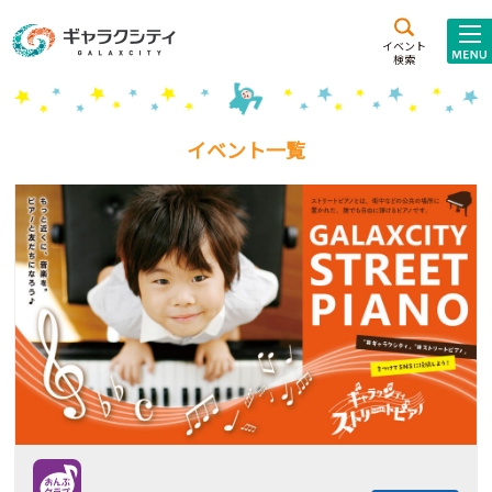
アクセス
施設案内
イベント
検索
こども
西新井
施設･
未来創造館
文化ホール
アトラクション
イベント一覧
ギャラクシティとは
施設貸出･団体利用
こどもみーてぃんぐ
Gがくえん
ブランドからの
お知らせ
いっしょに創る
イベントレポート