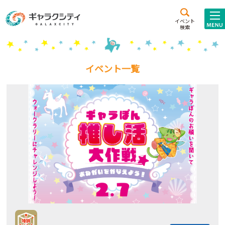
アクセス
施設案内
イベント
検索
こども
西新井
施設･
未来創造館
文化ホール
アトラクション
イベント一覧
ギャラクシティとは
施設貸出･団体利用
こどもみーてぃんぐ
Gがくえん
ブランドからの
お知らせ
いっしょに創る
イベントレポート