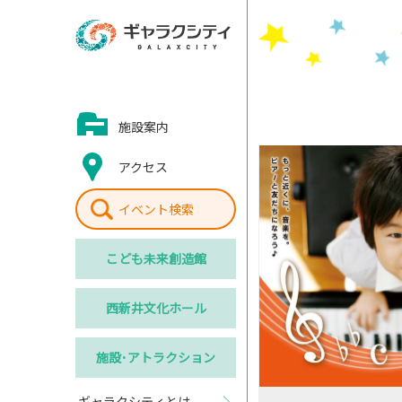
施設案内
アクセス
イベント検索
こども
未来創造館
西新井
文化ホール
施設･
アトラクション
ギャラクシティとは