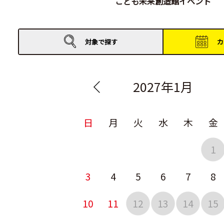
こども未来創造館イベント
対象で
探す
カ
2027年1月
日
月
火
水
木
金
1
3
4
5
6
7
8
10
11
12
13
14
15