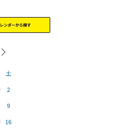
レンダーから
探す
20
土
日
月
火
2
1
2
9
7
8
9
16
14
15
16