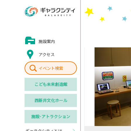
施設案内
アクセス
イベント検索
こども
未来創造館
西新井
文化ホール
施設･
アトラクション
ギャラクシティとは