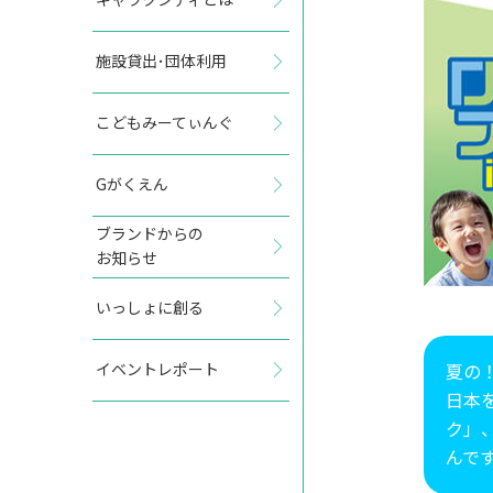
施設貸出･団体利用
こどもみーてぃんぐ
Gがくえん
ブランドからの
お知らせ
いっしょに創る
夏の
イベントレポート
日本
ク」
んで