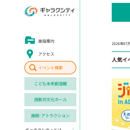
施設案内
2026年07
アクセス
人気イ
イベント検索
こども
未来創造館
西新井
文化ホール
施設･
アトラクション
ギャラクシティとは