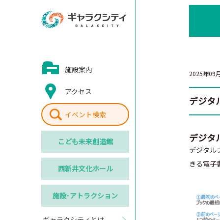
施設案内
2025年09
アクセス
デジタ
イベント検索
デジタ
こども
未来創造館
デジタル
きる電子
西新井
文化ホール
施設･
アトラクション
ギャラクシティとは