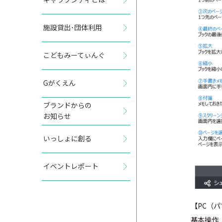
施設貸出･団体利用
こどもみーてぃんぐ
Gがくえん
ブランドからの
お知らせ
いっしょに創る
イベントレポート
【PC（
基本操作