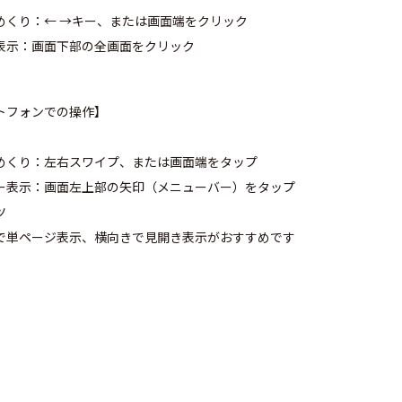
めくり：← →キー、または画面端をクリック
表示：画面下部の全画面をクリック
トフォンでの操作】
めくり：左右スワイプ、または画面端をタップ
ー表示：画面左上部の矢印（メニューバー）をタップ
ツ
で単ページ表示、横向きで見開き表示がおすすめです