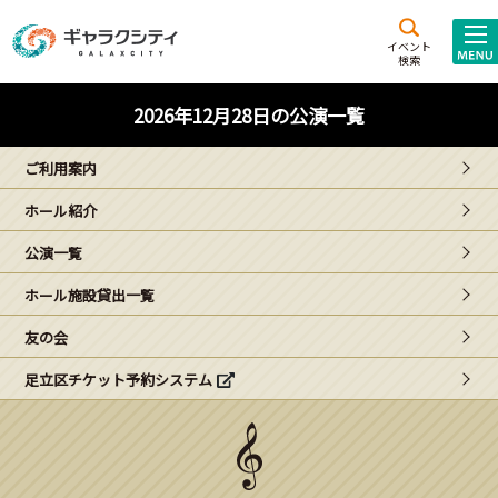
アクセス
施設案内
イベント
検索
こども
西新井
施設･
2026年12月28日の公演一覧
未来創造館
文化ホール
アトラクション
ご利用案内
ギャラクシティとは
ホール紹介
施設貸出･団体利用
公演一覧
こどもみーてぃんぐ
ホール施設貸出一覧
Gがくえん
友の会
足立区チケット予約システム
ブランドからの
お知らせ
いっしょに創る
イベントレポート