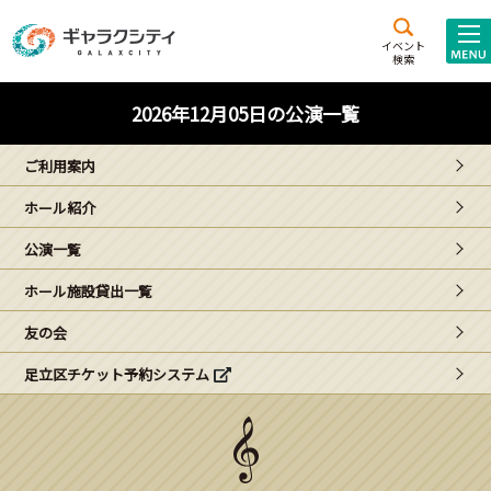
アクセス
施設案内
イベント
検索
こども
西新井
施設･
2026年12月05日の公演一覧
未来創造館
文化ホール
アトラクション
ご利用案内
ギャラクシティとは
ホール紹介
施設貸出･団体利用
公演一覧
こどもみーてぃんぐ
ホール施設貸出一覧
Gがくえん
友の会
足立区チケット予約システム
ブランドからの
お知らせ
いっしょに創る
イベントレポート