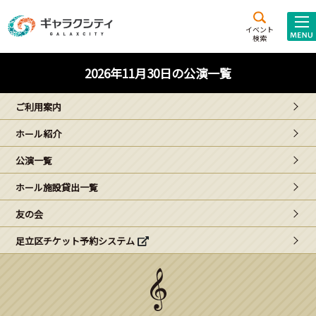
アクセス
施設案内
イベント
検索
こども
西新井
施設･
2026年11月30日の公演一覧
未来創造館
文化ホール
アトラクション
ご利用案内
ギャラクシティとは
ホール紹介
施設貸出･団体利用
公演一覧
こどもみーてぃんぐ
ホール施設貸出一覧
Gがくえん
友の会
足立区チケット予約システム
ブランドからの
お知らせ
いっしょに創る
イベントレポート