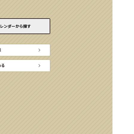
レンダーから
探す
楽
める