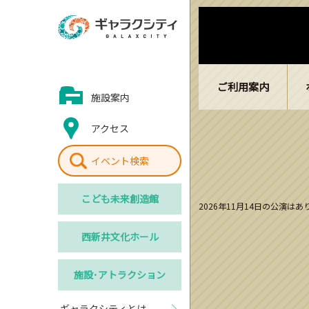
ご利用案内
施設案内
アクセス
イベント検索
こども
未来創造館
2026年11月14日の公演は
西新井
文化ホール
施設･
アトラクション
ギャラクシティとは