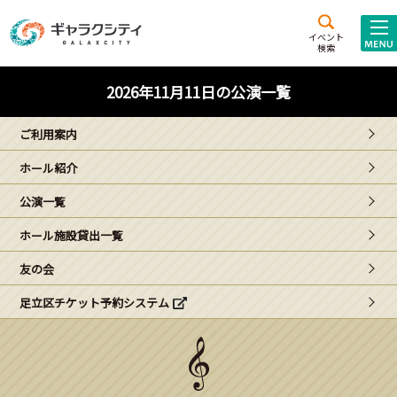
アクセス
施設案内
イベント
検索
こども
西新井
施設･
2026年11月11日の公演一覧
未来創造館
文化ホール
アトラクション
ご利用案内
ギャラクシティとは
ホール紹介
施設貸出･団体利用
公演一覧
こどもみーてぃんぐ
ホール施設貸出一覧
Gがくえん
友の会
足立区チケット予約システム
ブランドからの
お知らせ
いっしょに創る
イベントレポート