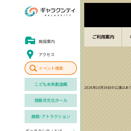
ご利用案内
施設案内
アクセス
イベント検索
こども
未来創造館
2026年10月30日の公演は
西新井
文化ホール
施設･
アトラクション
ギャラクシティとは