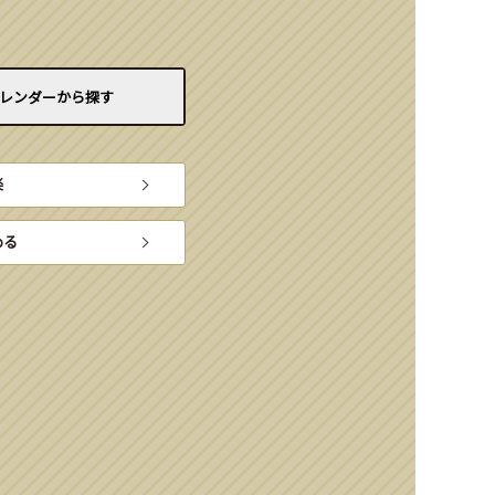
レンダーから
探す
楽
める