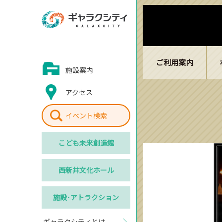
ご利用案内
施設案内
アクセス
イベント検索
こども
未来創造館
西新井
文化ホール
施設･
アトラクション
ギャラクシティとは