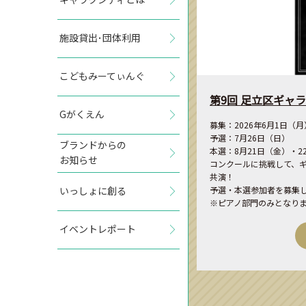
施設貸出･団体利用
こどもみーてぃんぐ
第9回 足立区ギャ
Gがくえん
募集：2026年6月1日（
予選：7月26日（日）
ブランドからの
本選：8月21日（金）・2
お知らせ
コンクールに挑戦して、
共演！
いっしょに創る
予選・本選参加者を募集
※ピアノ部門のみとなり
イベントレポート