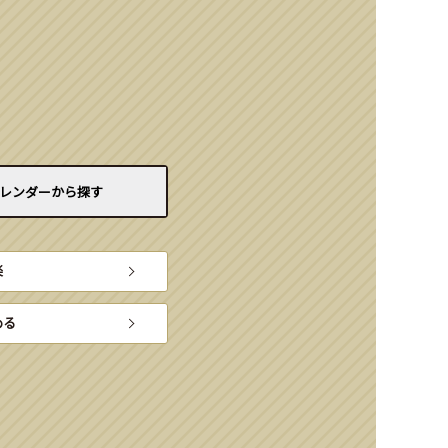
レンダーから
探す
楽
める