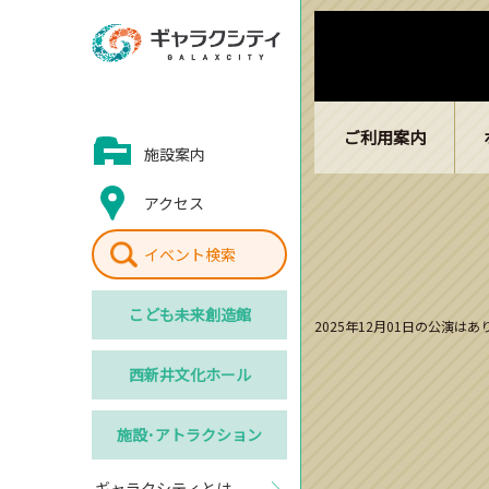
ご利用案内
施設案内
アクセス
イベント検索
こども
未来創造館
2025年12月01日の公演は
西新井
文化ホール
施設･
アトラクション
ギャラクシティとは