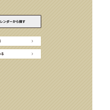
レンダーから
探す
楽
める