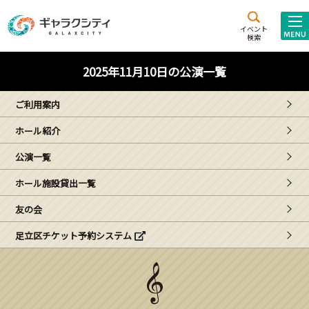
アクセス
施設案内
イベント
検索
こども
西新井
施設･
2025年11月10日の公演一覧
未来創造館
文化ホール
アトラクション
ご利用案内
ギャラクシティとは
ホール紹介
施設貸出･団体利用
公演一覧
こどもみーてぃんぐ
ホール施設貸出一覧
Gがくえん
友の会
足立区チケット予約システム
ブランドからの
お知らせ
いっしょに創る
イベントレポート