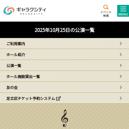
アクセス
施設案内
イベント
検索
こども
西新井
施設･
2025年10月25日の公演一覧
未来創造館
文化ホール
アトラクション
ご利用案内
ギャラクシティとは
ホール紹介
施設貸出･団体利用
公演一覧
こどもみーてぃんぐ
ホール施設貸出一覧
Gがくえん
友の会
足立区チケット予約システム
ブランドからの
お知らせ
いっしょに創る
イベントレポート