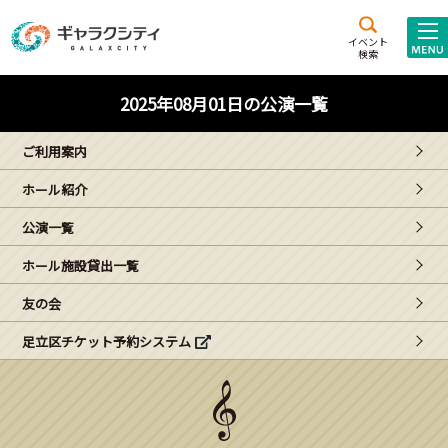
アクセス
施設案内
イベント
検索
こども
西新井
施設･
2025年08月01日の公演一覧
未来創造館
文化ホール
アトラクション
ご利用案内
ギャラクシティとは
ホール紹介
施設貸出･団体利用
公演一覧
こどもみーてぃんぐ
ホール施設貸出一覧
Gがくえん
友の会
足立区チケット予約システム
ブランドからの
お知らせ
いっしょに創る
イベントレポート