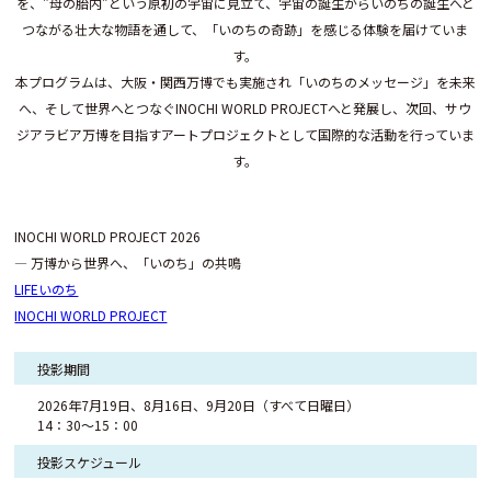
を、"母の胎内”という原初の宇宙に見立て、宇宙の誕生からいのちの誕生へと
つながる壮大な物語を通して、「いのちの奇跡」を感じる体験を届けていま
す。
本プログラムは、大阪・関西万博でも実施され「いのちのメッセージ」を未来
へ、そして世界へとつなぐINOCHI WORLD PROJECTへと発展し、次回、サウ
ジアラビア万博を目指すアートプロジェクトとして国際的な活動を行っていま
す。
INOCHI WORLD PROJECT 2026
― 万博から世界へ、「いのち」の共鳴
LIFEいのち
INOCHI WORLD PROJECT
投影期間
2026年7月19日、8月16日、9月20日（すべて日曜日）
14：30～15：00
投影
スケジュール