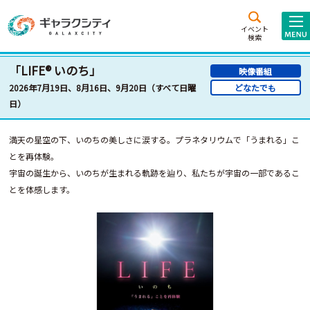
アクセス
施設案内
イベント
検索
こども
西新井
施設･
「LIFE® いのち」
映像番組
未来創造館
文化ホール
アトラクション
2026年7月19日、8月16日、9月20日（すべて日曜
どなたでも
日）
ギャラクシティとは
満天の星空の下、いのちの美しさに涙する。プラネタリウムで「うまれる」こ
施設貸出･団体利用
とを再体験。
宇宙の誕生から、いのちが生まれる軌跡を辿り、私たちが宇宙の一部であるこ
こどもみーてぃんぐ
とを体感します。
Gがくえん
ブランドからの
お知らせ
いっしょに創る
イベントレポート