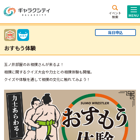
アクセス
施設案内
イベント
検索
こども
西新井
施設･
当日申込
未来創造館
文化ホール
アトラクション
おすもう体験
ギャラクシティとは
施設貸出･団体利用
玉ノ井部屋のお相撲さんが来るよ！
相撲に関するクイズ大会や力士との相撲体験も開催。
こどもみーてぃんぐ
クイズや体験を通して相撲の文化に触れてみよう！
Gがくえん
ブランドからの
お知らせ
いっしょに創る
イベントレポート