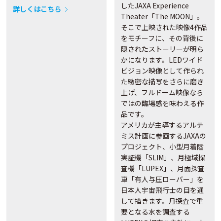
したJAXA Experience
詳しくはこちら
Theater「The MOON」。
そこで上映された映像4作品
をモチーフに、その背後に
隠されたストーリーが明ら
かになります。LEDワイド
ビジョン映像として作られ
た緻密な描写をさらに磨き
上げ、フルドーム映像なら
ではの臨場感を味わえる作
品です。
アメリカが主導するアルテ
ミス計画に参画するJAXAの
プロジェクト、小型月着陸
実証機「SLIM」、月極域探
査機「LUPEX」、月面探査
車「有人与圧ローバー」を
日本人宇宙飛行士の目を通
して描きます。月探査で重
要となる水を調査する