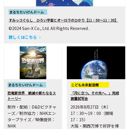
まるちたいけんドーム
すみっコぐらし ひろい宇宙とオーロラのひかり【11：00～11：30】
©2024 San-X Co., Ltd. All Rights Reserved.
詳しくはこちら
まるちたいけんドーム
こども未来創造館
恐竜新世界 絶滅の新たなるス
「月に立つ。その先へ、」完成
トーリー
披露試写会
制作・配給：D&Dピクチャ
2026年8月27日（木）
ーズ／制作協力：NHKエン
17：30～19：00（開場
タープライズ／映像提供：
17：15）
NHK
大阪・関西万博で好評を博