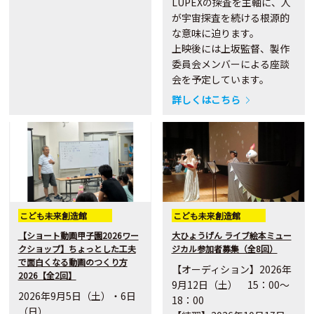
LUPEXの探査を主軸に、人
が宇宙探査を続ける根源的
な意味に迫ります。
上映後には上坂監督、製作
委員会メンバーによる座談
会を予定しています。
詳しくはこちら
こども未来創造館
こども未来創造館
【ショート動画甲子園2026ワー
大ひょうげん ライブ絵本ミュー
クショップ】ちょっとした工夫
ジカル参加者募集（全8回）
で面白くなる動画のつくり方
【オーディション】2026年
2026【全2回】
9月12日（土） 15：00～
2026年9月5日（土）・6日
18：00
（日）