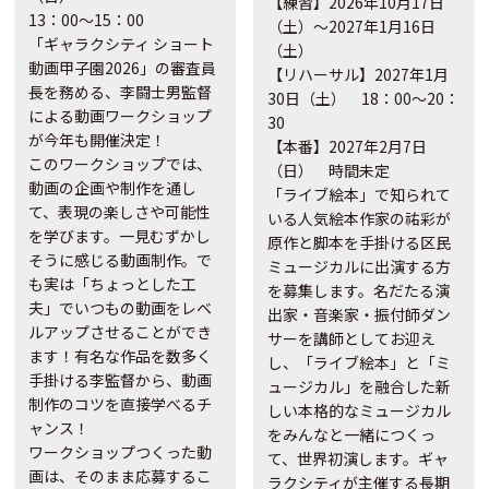
【練習】2026年10月17日
13：00～15：00
（土）～2027年1月16日
「ギャラクシティ ショート
（土）
動画甲子園2026」の審査員
【リハーサル】2027年1月
長を務める、
李闘士男監督
30日（土） 18：00～20：
による動画ワークショップ
30
が今年も開催決定！
【本番】2027年2月7日
このワークショップでは、
（日） 時間未定
動画の企画や制作を通し
「ライブ絵本」で知られて
て、表現の楽しさや可能性
いる人気絵本作家の祐彩が
を学びます。一見むずかし
原作と脚本を手掛ける区民
そうに感じる動画制作。で
ミュージカルに出演する方
も実は「ちょっとした工
を募集します。名だたる演
夫」でいつもの動画をレベ
出家・音楽家・振付師ダン
ルアップさせることができ
サーを講師としてお迎え
ます！有名な作品を数多く
し、「ライブ絵本」と「ミ
手掛ける李監督から、動画
ュージカル」を融合した新
制作のコツを直接学べるチ
しい本格的なミュージカル
ャンス！
をみんなと一緒につくっ
ワークショップつくった動
て、世界初演します。ギャ
画は、そのまま応募するこ
ラクシティが主催する長期