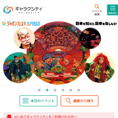
アクセス
施設案内
イベント
検索
こども
西新井
施設･
未来創造館
文化ホール
アトラクション
ギャラクシティとは
施設貸出･団体利用
こどもみーてぃんぐ
Gがくえん
ブランドからの
お知らせ
本日のイベント
施設から探す
いっしょに創る
イベントレポート
はじめてギャラクシティをご利用される方へ